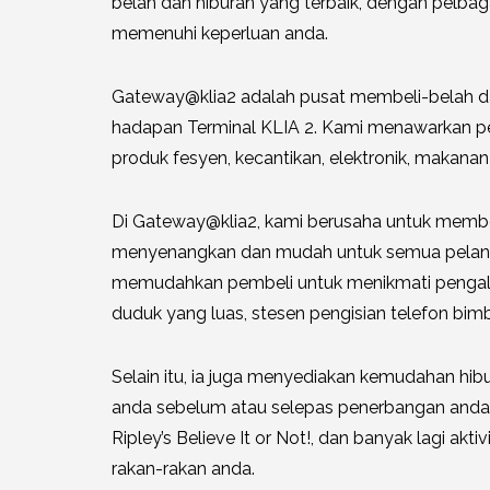
belah dan hiburan yang terbaik, dengan pelba
memenuhi keperluan anda.
Gateway@klia2 adalah pusat membeli-belah dan 
hadapan Terminal KLIA 2. Kami menawarkan pe
produk fesyen, kecantikan, elektronik, makana
Di Gateway@klia2, kami berusaha untuk mem
menyenangkan dan mudah untuk semua pelan
memudahkan pembeli untuk menikmati pengal
duduk yang luas, stesen pengisian telefon bimb
Selain itu, ia juga menyediakan kemudahan h
anda sebelum atau selepas penerbangan an
Ripley’s Believe It or Not!, dan banyak lagi akt
rakan-rakan anda.