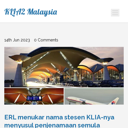
KLIA2 Malaysia
14th Jun 2023
0 Comments
ERL menukar nama stesen KLIA-nya
menyusul penjenamaan semula